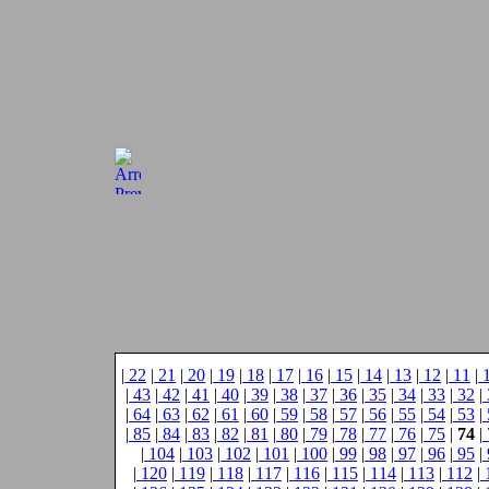
|
22
|
21
|
20
|
19
|
18
|
17
|
16
|
15
|
14
|
13
|
12
|
11
|
|
43
|
42
|
41
|
40
|
39
|
38
|
37
|
36
|
35
|
34
|
33
|
32
|
|
64
|
63
|
62
|
61
|
60
|
59
|
58
|
57
|
56
|
55
|
54
|
53
|
|
85
|
84
|
83
|
82
|
81
|
80
|
79
|
78
|
77
|
76
|
75
|
74
|
|
104
|
103
|
102
|
101
|
100
|
99
|
98
|
97
|
96
|
95
|
|
120
|
119
|
118
|
117
|
116
|
115
|
114
|
113
|
112
|