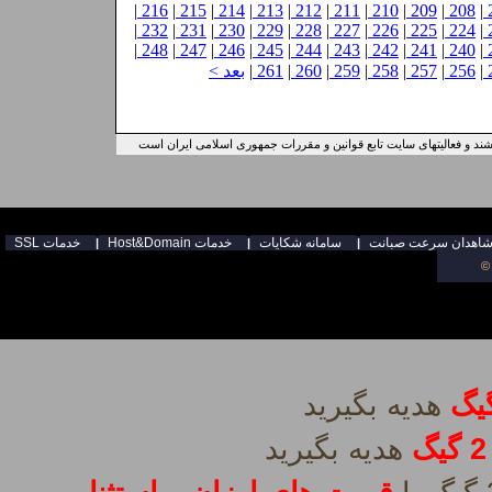
|
216
|
215
|
214
|
213
|
212
|
211
|
210
|
209
|
208
|
|
232
|
231
|
230
|
229
|
228
|
227
|
226
|
225
|
224
|
|
248
|
247
|
246
|
245
|
244
|
243
|
242
|
241
|
240
|
|
256
|
257
|
258
|
259
|
260
|
261
|
بعد >
ند و فعالیتهای سایت تابع قوانین و مقررات جمهوری اسلامی ایران است
سامانه شكايات
Host&Domain خدمات
SSL خدمات
|
|
|
©
2 گیگ