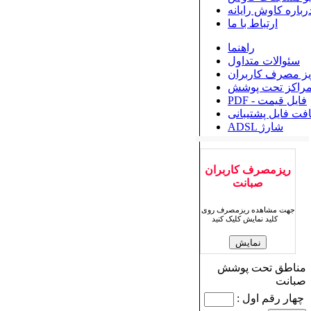
رباره کاوش رایانه
ارتباط با ما
راهنما
سئوالات متداول
یز مصرف کاربران
راکز تحت پوشش
PDF - فایل قیمت
افت فایل پشتیبانی
ADSL شارژ
ریزمصرف کاربران
صبانت
جهت مشاهده ریزمصرف روی
کلید نمایش کلیک کنید
مناطق تحت پوشش
صبانت
چهار رقم اول :