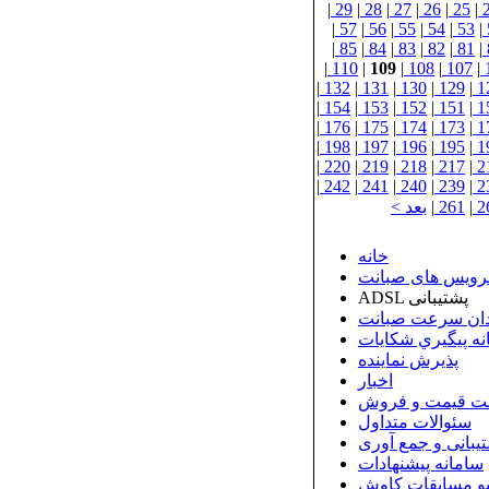
|
29
|
28
|
27
|
26
|
25
|
|
57
|
56
|
55
|
54
|
53
|
|
85
|
84
|
83
|
82
|
81
|
|
110
|
109
|
108
|
107
|
|
132
|
131
|
130
|
129
|
1
|
154
|
153
|
152
|
151
|
1
|
176
|
175
|
174
|
173
|
1
|
198
|
197
|
196
|
195
|
1
|
220
|
219
|
218
|
217
|
2
|
242
|
241
|
240
|
239
|
2
2
|
261
|
بعد >
خانه
رویس های صبانت
ADSL پشتیبانی
ان سرعت صبانت
نه پيگيري شكايات
پذيرش نماينده
اخبار
ت قیمت و فروش
سئوالات متداول
بانی و جمع آوری
سامانه پیشنهادات
و مسابقات کاوش