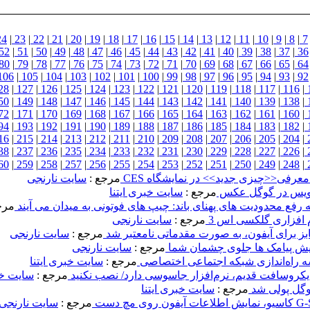
24
|
23
|
22
|
21
|
20
|
19
|
18
|
17
|
16
|
15
|
14
|
13
|
12
|
11
|
10
|
9
|
8
|
7
52
|
51
|
50
|
49
|
48
|
47
|
46
|
45
|
44
|
43
|
42
|
41
|
40
|
39
|
38
|
37
|
36
80
|
79
|
78
|
77
|
76
|
75
|
74
|
73
|
72
|
71
|
70
|
69
|
68
|
67
|
66
|
65
|
64
106
|
105
|
104
|
103
|
102
|
101
|
100
|
99
|
98
|
97
|
96
|
95
|
94
|
93
|
92
28
|
127
|
126
|
125
|
124
|
123
|
122
|
121
|
120
|
119
|
118
|
117
|
116
|
50
|
149
|
148
|
147
|
146
|
145
|
144
|
143
|
142
|
141
|
140
|
139
|
138
|
72
|
171
|
170
|
169
|
168
|
167
|
166
|
165
|
164
|
163
|
162
|
161
|
160
|
94
|
193
|
192
|
191
|
190
|
189
|
188
|
187
|
186
|
185
|
184
|
183
|
182
|
16
|
215
|
214
|
213
|
212
|
211
|
210
|
209
|
208
|
207
|
206
|
205
|
204
|
38
|
237
|
236
|
235
|
234
|
233
|
232
|
231
|
230
|
229
|
228
|
227
|
226
|
60
|
259
|
258
|
257
|
256
|
255
|
254
|
253
|
252
|
251
|
250
|
249
|
248
|
عرفی<<چیزی جدید>> در نمایشگاه CES
مرجع :
سایت نارنجی
‌نویس در گوگل عکس
مرجع :
سایت خبری ایتنا
مرج
م افزاری گلکسی اس 3
مرجع :
سایت نارنجی
ز برای آیفون، به صورت مقدماتی نامعتبر شد
مرجع :
سایت نارنجی
مرجع :
سایت نارنجی
ه راه‌اندازی شبکه اجتماعی اختصاصی
مرجع :
سایت خبری ایتنا
مایکروسافت قدیم، نرم‌افزار جاسوسی دارد/ نصب نکنید
مرجع :
سایت خب
وگل پولی شد
مرجع :
سایت خبری ایتنا
مرجع :
سایت نارنجی