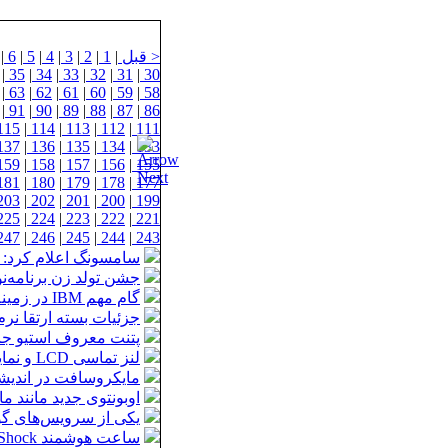
< قبل
|
1
|
2
|
3
|
4
|
5
|
6
|
|
35
|
34
|
33
|
32
|
31
|
30
|
63
|
62
|
61
|
60
|
59
|
58
|
91
|
90
|
89
|
88
|
87
|
86
115
|
114
|
113
|
112
|
111
137
|
136
|
135
|
134
|
133
159
|
158
|
157
|
156
|
155
181
|
180
|
179
|
178
|
177
203
|
202
|
201
|
200
|
199
225
|
224
|
223
|
222
|
221
247
|
246
|
245
|
244
|
243
سامسونگ اعلام کرد: م
جشن تولد زن برنامه
گام مهم IBM در زمینه رفع محدودیت های پهنای باند: چیپ های فوتونی به میدان می آیند
جزئیات بسته ارتقا نر
پتنت معروف استیو جاب
لنز تماسی LCD و نمایش پیامک ها جلوی چشمان شما
مایکروسافت در اندیش
اوبونتوی جدید مانند 
یکی از سرویس‌های گ
ساعت هوشمند G-Shock کاسیو، نمایش اطلاعات آیفون روی مچ دست