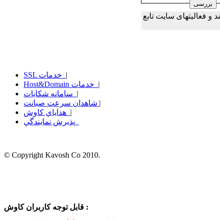
و فعالیتهای سایت تابع
|
SSL خدمات
|
Host&Domain خدمات
|
سامانه شكايات
|
شاهدان سرعت صبانت
|
هداياي كاوش
پذيرش نمايندگي
© Copyright Kavosh Co 2010.
قابل توجه کاربران کاوش :