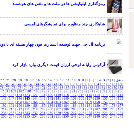
رمزگذاری اپلیکیشن ها در تبلت ها و تلفن های هوشمند
شاهکاری چند منظوره برای نمایشگرهای لمسی
برنامه ال جی جهت توسعه اسمارت فون چهار هسته ای با دوربین ۱۰ مگاپی
آرکوس رایانه لوحی ارزان قیمت دیگری وارد بازار کرد
< قبل
|
1
|
2
|
3
|
4
|
5
|
6
|
7
|
8
|
9
|
10
|
11
|
12
|
13
|
14
|
15
|
16
|
17
|
18
|
19
|
20
|
21
|
22
50
|
49
|
48
|
47
|
46
|
45
|
44
|
43
|
42
|
41
|
40
|
39
|
38
|
37
|
36
|
35
|
34
|
33
|
32
|
31
|
30
78
|
77
|
76
|
75
|
74
|
73
|
72
|
71
|
70
|
69
|
68
|
67
|
66
|
65
|
64
|
63
|
62
|
61
|
60
|
59
|
58
5
|
104
|
103
|
102
|
101
|
100
|
99
|
98
|
97
|
96
|
95
|
94
|
93
|
92
|
91
|
90
|
89
|
88
|
87
|
86
|
126
|
125
|
124
|
123
|
122
|
121
|
120
|
119
|
118
|
117
|
116
|
115
|
114
|
113
|
112
|
111
|
148
|
147
|
146
|
145
|
144
|
143
|
142
|
141
|
140
|
139
|
138
|
137
|
136
|
135
|
134
|
133
|
170
|
169
|
168
|
167
|
166
|
165
|
164
|
163
|
162
|
161
|
160
|
159
|
158
|
157
|
156
|
155
|
192
|
191
|
190
|
189
|
188
|
187
|
186
|
185
|
184
|
183
|
182
|
181
|
180
|
179
|
178
|
177
|
214
|
213
|
212
|
211
|
210
|
209
|
208
|
207
|
206
|
205
|
204
|
203
|
202
|
201
|
200
|
199
|
236
|
235
|
234
|
233
|
232
|
231
|
230
|
229
|
228
|
227
|
226
|
225
|
224
|
223
|
222
|
221
|
258
|
257
|
256
|
255
|
254
|
253
|
252
|
251
|
250
|
249
|
248
|
247
|
246
|
245
|
244
|
243