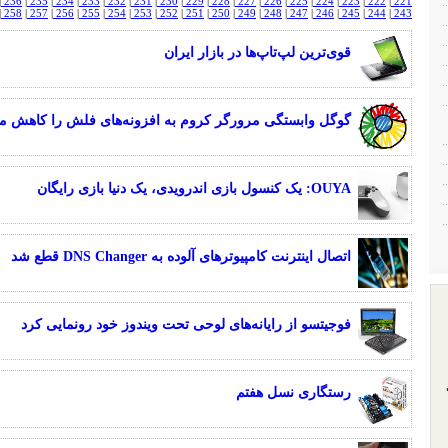
|
236
|
235
|
234
|
233
|
232
|
231
|
230
|
229
|
228
|
227
|
226
|
225
|
224
|
223
|
222
|
221
|
258
|
257
|
256
|
255
|
254
|
253
|
252
|
251
|
250
|
249
|
248
|
247
|
246
|
245
|
244
|
243
قوی‌ترین لپ‌تاپ‌ها در بازار ایران
گوگل وابستگی مرورگر کروم به افزونه‌های فلش را کاهش می
OUYA: یک کنسول بازی اندرویدی، یک دنیا بازی رایگان
اتصال اینترنت کامپیوترهای آلوده به DNS Changer قطع شد
فوجیتسو از رایانه‌های لوحی تحت ویندوز خود رونمایی کرد
رستگاری نسل هفتم