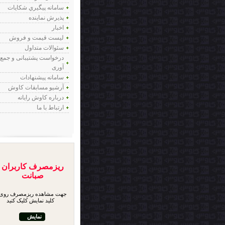
سامانه پيگيري شكايات
پذيرش نماينده
اخبار
لیست قیمت و فروش
سئوالات متداول
درخواست پشتیبانی و جمع
آوری
سامانه پیشنهادات
آرشیو مسابقات کاوش
درباره کاوش رایانه
ارتباط با ما
ریزمصرف کاربران
صبانت
جهت مشاهده ریزمصرف روی
کلید نمایش کلیک کنید