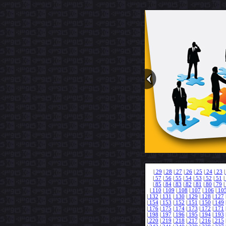
|
29
|
28
|
27
|
26
|
25
|
24
|
23
|
|
57
|
56
|
55
|
54
|
53
|
52
|
51
|
|
85
|
84
|
83
|
82
|
81
|
80
|
79
|
|
110
|
109
|
108
|
107
|
106
|
10
|
132
|
131
|
130
|
129
|
128
|
127
|
154
|
153
|
152
|
151
|
150
|
149
|
176
|
175
|
174
|
173
|
172
|
171
|
198
|
197
|
196
|
195
|
194
|
193
|
220
|
219
|
218
|
217
|
216
|
215