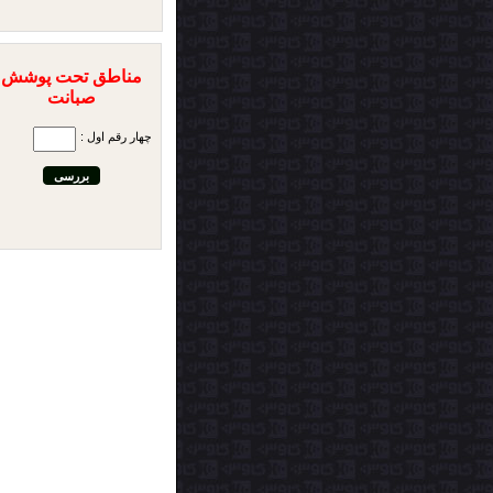
مناطق تحت پوشش
صبانت
چهار رقم اول :