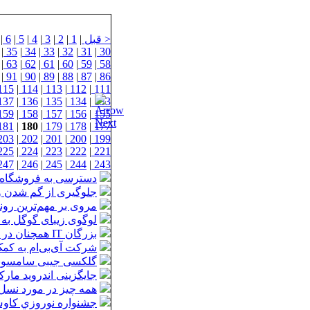
< قبل
|
1
|
2
|
3
|
4
|
5
|
6
|
|
35
|
34
|
33
|
32
|
31
|
30
|
63
|
62
|
61
|
60
|
59
|
58
|
91
|
90
|
89
|
88
|
87
|
86
115
|
114
|
113
|
112
|
111
137
|
136
|
135
|
134
|
133
159
|
158
|
157
|
156
|
155
181
|
180
|
179
|
178
|
177
203
|
202
|
201
|
200
|
199
225
|
224
|
223
|
222
|
221
247
|
246
|
245
|
244
|
243
دسترسی به فروشگاه App Store اپل، برای ایرانیا
جلوگیری از گم شدن وسای
مروی بر مهم‌ترین رون
لوگوی زیبای گوگل به
بزرگان IT همچنان در صدر ثروتمندترین‌های جهان
شرکت آی‌بی‌ام به کمک
گلکسی جیبی سامسون
جایگزینی اندروید مارکت با Play
همه چیز در مورد نسل
جشنواره نوروزي كاوش رايانه