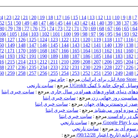
24
|
23
|
22
|
21
|
20
|
19
|
18
|
17
|
16
|
15
|
14
|
13
|
12
|
11
|
10
|
9
|
8
|
7
52
|
51
|
50
|
49
|
48
|
47
|
46
|
45
|
44
|
43
|
42
|
41
|
40
|
39
|
38
|
37
|
36
80
|
79
|
78
|
77
|
76
|
75
|
74
|
73
|
72
|
71
|
70
|
69
|
68
|
67
|
66
|
65
|
64
106
|
105
|
104
|
103
|
102
|
101
|
100
|
99
|
98
|
97
|
96
|
95
|
94
|
93
|
92
28
|
127
|
126
|
125
|
124
|
123
|
122
|
121
|
120
|
119
|
118
|
117
|
116
|
50
|
149
|
148
|
147
|
146
|
145
|
144
|
143
|
142
|
141
|
140
|
139
|
138
|
72
|
171
|
170
|
169
|
168
|
167
|
166
|
165
|
164
|
163
|
162
|
161
|
160
|
94
|
193
|
192
|
191
|
190
|
189
|
188
|
187
|
186
|
185
|
184
|
183
|
182
|
16
|
215
|
214
|
213
|
212
|
211
|
210
|
209
|
208
|
207
|
206
|
205
|
204
|
38
|
237
|
236
|
235
|
234
|
233
|
232
|
231
|
230
|
229
|
228
|
227
|
226
|
60
|
259
|
258
|
257
|
256
|
255
|
254
|
253
|
252
|
251
|
250
|
249
|
248
|
ن
مرجع :
جام نيوز
ل کوچک خانه با کمک UGrokIt
مرجع :
سایت نارنجی
دهای دنیای فناوری‌های همراه در سال جاری
مرجع :
سایت خبری ایتنا
 مناسبت روز جهانی زن
مرجع :
سایت خبری ایتنا
مرجع :
سایت خبری ایتنا
 موزه لوور می‌شتابد
مرجع :
سایت خبری ایتنا
گ در راه است
مرجع :
سایت خبری ایتنا
Google 
مرجع :
سايت نارنجي
 سوم آی پد
مرجع :
سايت نارنجي
 (تاريخ اعتبار 90/12/28)
مرجع :