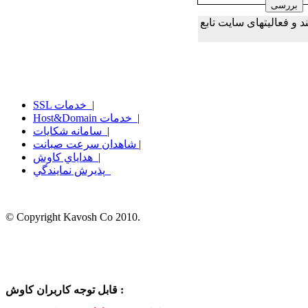
و فعالیتهای سایت تابع
|
SSL خدمات
|
Host&Domain خدمات
|
سامانه شكايات
|
شاهدان سرعت صبانت
|
هداياي كاوش
پذيرش نمايندگي
© Copyright Kavosh Co 2010.
قابل توجه کاربران کاوش :