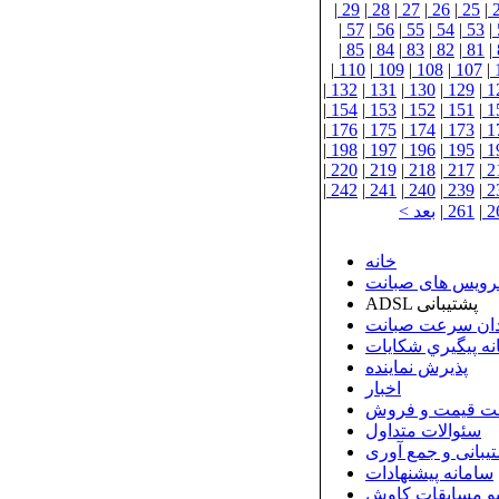
|
29
|
28
|
27
|
26
|
25
|
|
57
|
56
|
55
|
54
|
53
|
|
85
|
84
|
83
|
82
|
81
|
|
110
|
109
|
108
|
107
|
|
132
|
131
|
130
|
129
|
1
|
154
|
153
|
152
|
151
|
1
|
176
|
175
|
174
|
173
|
1
|
198
|
197
|
196
|
195
|
1
|
220
|
219
|
218
|
217
|
2
|
242
|
241
|
240
|
239
|
2
2
|
261
|
بعد >
خانه
رویس های صبانت
ADSL پشتیبانی
ان سرعت صبانت
نه پيگيري شكايات
پذيرش نماينده
اخبار
ت قیمت و فروش
سئوالات متداول
بانی و جمع آوری
سامانه پیشنهادات
و مسابقات کاوش