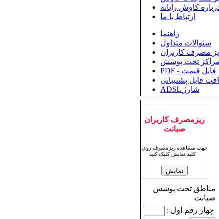
رباره کاوش رایانه
ارتباط با ما
راهنما
سئوالات متداول
یز مصرف کاربران
راکز تحت پوشش
PDF - فایل قیمت
افت فایل پشتیبانی
ADSL شارژ
ریزمصرف کاربران
صبانت
جهت مشاهده ریزمصرف روی
کلید نمایش کلیک کنید
مناطق تحت پوشش
صبانت
چهار رقم اول :