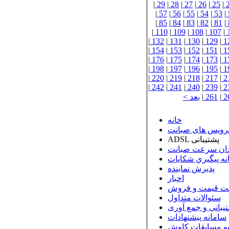
|
29
|
28
|
27
|
26
|
25
|
|
57
|
56
|
55
|
54
|
53
|
|
85
|
84
|
83
|
82
|
81
|
|
110
|
109
|
108
|
107
|
|
132
|
131
|
130
|
129
|
1
|
154
|
153
|
152
|
151
|
1
|
176
|
175
|
174
|
173
|
1
|
198
|
197
|
196
|
195
|
1
|
220
|
219
|
218
|
217
|
2
|
242
|
241
|
240
|
239
|
2
2
|
261
|
بعد >
خانه
رویس های صبانت
ADSL پشتیبانی
ان سرعت صبانت
نه پيگيري شكايات
پذيرش نماينده
اخبار
ت قیمت و فروش
سئوالات متداول
بانی و جمع آوری
سامانه پیشنهادات
و مسابقات کاوش