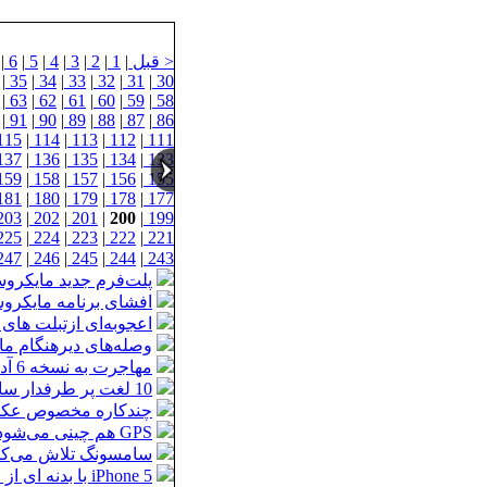
< قبل
|
1
|
2
|
3
|
4
|
5
|
6
|
|
35
|
34
|
33
|
32
|
31
|
30
|
63
|
62
|
61
|
60
|
59
|
58
|
91
|
90
|
89
|
88
|
87
|
86
115
|
114
|
113
|
112
|
111
137
|
136
|
135
|
134
|
133
159
|
158
|
157
|
156
|
155
181
|
180
|
179
|
178
|
177
203
|
202
|
201
|
200
|
199
225
|
224
|
223
|
222
|
221
247
|
246
|
245
|
244
|
243
پلت‌فرم جدید مایکروس
افشای برنامه مایکر
اعجوبه‌ای ازتبلت های آند
وصله‌های دیرهنگام م
مهاجرت به نسخه 6 آدرس آی‌پی در سال 2012 شتاب می‌گیرد
10 لغت پر طرفدار سال 2011 \' هواپیمای کنترل از راه دور\' از صدر نشین ها!
چندکاره مخصوص عکس HP با قابلیت اتصال به اینترنت و بدون نیاز ب
GPS هم چینی می‌شود
سامسونگ تلاش می‌کند سال آینده ۱۵۰ میلی
iPhone 5 با بدنه ای از جنس فلز