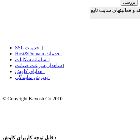
و فعالیتهای سایت تابع
|
SSL خدمات
|
Host&Domain خدمات
|
سامانه شكايات
|
شاهدان سرعت صبانت
|
هداياي كاوش
پذيرش نمايندگي
© Copyright Kavosh Co 2010.
قابل توجه کاربران کاوش :