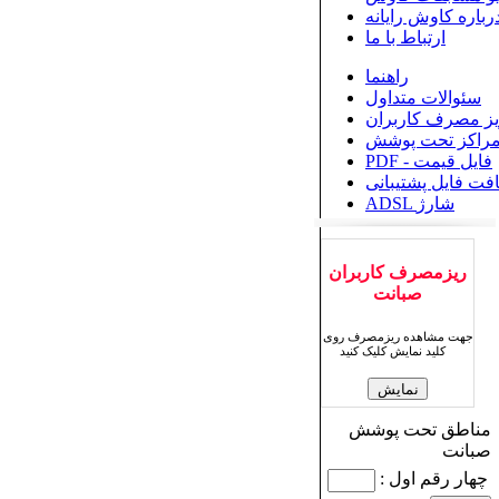
رباره کاوش رایانه
ارتباط با ما
راهنما
سئوالات متداول
یز مصرف کاربران
راکز تحت پوشش
PDF - فایل قیمت
افت فایل پشتیبانی
ADSL شارژ
ریزمصرف کاربران
صبانت
جهت مشاهده ریزمصرف روی
کلید نمایش کلیک کنید
مناطق تحت پوشش
صبانت
چهار رقم اول :