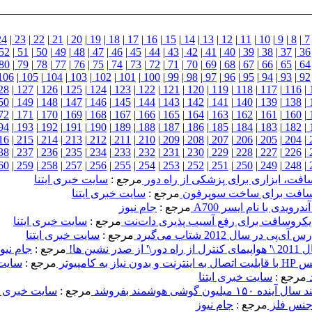
24
|
23
|
22
|
21
|
20
|
19
|
18
|
17
|
16
|
15
|
14
|
13
|
12
|
11
|
10
|
9
|
8
|
7
52
|
51
|
50
|
49
|
48
|
47
|
46
|
45
|
44
|
43
|
42
|
41
|
40
|
39
|
38
|
37
|
36
80
|
79
|
78
|
77
|
76
|
75
|
74
|
73
|
72
|
71
|
70
|
69
|
68
|
67
|
66
|
65
|
64
106
|
105
|
104
|
103
|
102
|
101
|
100
|
99
|
98
|
97
|
96
|
95
|
94
|
93
|
92
28
|
127
|
126
|
125
|
124
|
123
|
122
|
121
|
120
|
119
|
118
|
117
|
116
|
50
|
149
|
148
|
147
|
146
|
145
|
144
|
143
|
142
|
141
|
140
|
139
|
138
|
72
|
171
|
170
|
169
|
168
|
167
|
166
|
165
|
164
|
163
|
162
|
161
|
160
|
94
|
193
|
192
|
191
|
190
|
189
|
188
|
187
|
186
|
185
|
184
|
183
|
182
|
16
|
215
|
214
|
213
|
212
|
211
|
210
|
209
|
208
|
207
|
206
|
205
|
204
|
38
|
237
|
236
|
235
|
234
|
233
|
232
|
231
|
230
|
229
|
228
|
227
|
226
|
60
|
259
|
258
|
257
|
256
|
255
|
254
|
253
|
252
|
251
|
250
|
249
|
248
|
افت، ابزاری برای پزشکی از راه دور
مرجع :
سایت خبری ایتنا
وسافت برای ساخت سوپرفون
مرجع :
سایت خبری ایتنا
رویدی با نام ایسر A700
مرجع :
جام نيوز
ایکروسافت برای رفع آسیب پذیری دات‌نت
مرجع :
سایت خبری ایتنا
مرجع :
سایت خبری ایتنا
مرجع :
جام نيو
ه کامپیوتر
مرجع :
سایت 
مرجع :
سایت خبری ایتنا
ون گوشی هوشمند بفروشد
مرجع :
سایت خبری ای
مرجع :
جام نيوز