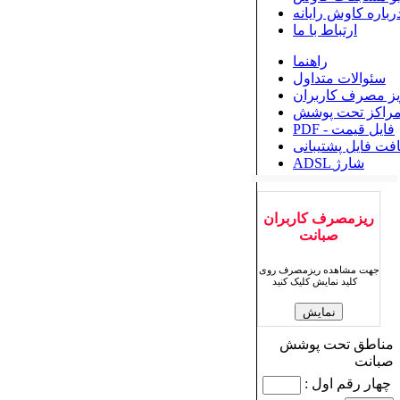
رباره کاوش رایانه
ارتباط با ما
راهنما
سئوالات متداول
یز مصرف کاربران
راکز تحت پوشش
PDF - فایل قیمت
افت فایل پشتیبانی
ADSL شارژ
ریزمصرف کاربران
صبانت
جهت مشاهده ریزمصرف روی
کلید نمایش کلیک کنید
مناطق تحت پوشش
صبانت
چهار رقم اول :