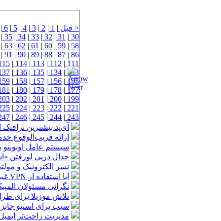
< قبل
|
1
|
2
|
3
|
4
|
5
|
6
|
|
35
|
34
|
33
|
32
|
31
|
30
|
63
|
62
|
61
|
60
|
59
|
58
|
91
|
90
|
89
|
88
|
87
|
86
115
|
114
|
113
|
112
|
111
137
|
136
|
135
|
134
|
133
159
|
158
|
157
|
156
|
155
181
|
180
|
179
|
178
|
177
203
|
202
|
201
|
200
|
199
225
|
224
|
223
|
222
|
221
247
|
246
|
245
|
244
|
243
آی‌پد بیشترین ترافیک ا
ارائه قریب‌الوقوع خد
سیستم عامل اوبونتو ب
جدال درپي لورفتن «اسب
نشر الکترونیک و مولت
آیا استفاده از VPN غیرقانونی است؟
نگرانی مسئولان المپی
تلاش موزیلا برای طر
سیب برای استیو جابز
مدیریت راحت‌تر ایمیل