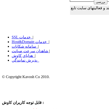
و فعالیتهای سایت تابع
|
SSL خدمات
|
Host&Domain خدمات
|
سامانه شكايات
|
شاهدان سرعت صبانت
|
هداياي كاوش
پذيرش نمايندگي
© Copyright Kavosh Co 2010.
قابل توجه کاربران کاوش :