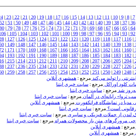
24
|
23
|
22
|
21
|
20
|
19
|
18
|
17
|
16
|
15
|
14
|
13
|
12
|
11
|
10
|
9
|
8
|
7
52
|
51
|
50
|
49
|
48
|
47
|
46
|
45
|
44
|
43
|
42
|
41
|
40
|
39
|
38
|
37
|
36
80
|
79
|
78
|
77
|
76
|
75
|
74
|
73
|
72
|
71
|
70
|
69
|
68
|
67
|
66
|
65
|
64
106
|
105
|
104
|
103
|
102
|
101
|
100
|
99
|
98
|
97
|
96
|
95
|
94
|
93
|
92
28
|
127
|
126
|
125
|
124
|
123
|
122
|
121
|
120
|
119
|
118
|
117
|
116
|
50
|
149
|
148
|
147
|
146
|
145
|
144
|
143
|
142
|
141
|
140
|
139
|
138
|
72
|
171
|
170
|
169
|
168
|
167
|
166
|
165
|
164
|
163
|
162
|
161
|
160
|
94
|
193
|
192
|
191
|
190
|
189
|
188
|
187
|
186
|
185
|
184
|
183
|
182
|
16
|
215
|
214
|
213
|
212
|
211
|
210
|
209
|
208
|
207
|
206
|
205
|
204
|
38
|
237
|
236
|
235
|
234
|
233
|
232
|
231
|
230
|
229
|
228
|
227
|
226
|
60
|
259
|
258
|
257
|
256
|
255
|
254
|
253
|
252
|
251
|
250
|
249
|
248
|
ینترنتی را تولید می‌کند
مرجع :
همشهری آنلاین
مات کلود اوراکل
مرجع :
سایت خبری ایتنا
ه‌روز شد
مرجع :
سایت خبری ایتنا
 تروا» رایانه‌ای در آلمان
مرجع :
سایت خبری ایتنا
ی مدیا در نمایشگاه فرانکفورت
مرجع :
همشهری آنلاین
مرجع :
سایت خبری ایتنا
ک لندن از حملات فیزیکی و سایبری
مرجع :
سایت خبری ایتنا
احی مرورگرهای متن باز محصولات همراه
مرجع :
سایت خبری ایتنا
مرجع :
همشهری آنلاین
مرجع :
همشهری آنلاین