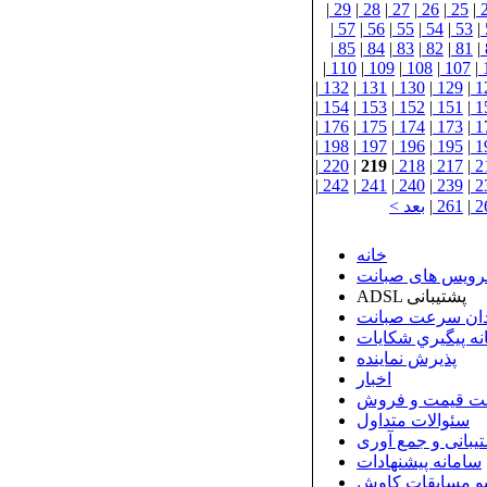
|
29
|
28
|
27
|
26
|
25
|
|
57
|
56
|
55
|
54
|
53
|
|
85
|
84
|
83
|
82
|
81
|
|
110
|
109
|
108
|
107
|
|
132
|
131
|
130
|
129
|
1
|
154
|
153
|
152
|
151
|
1
|
176
|
175
|
174
|
173
|
1
|
198
|
197
|
196
|
195
|
1
|
220
|
219
|
218
|
217
|
2
|
242
|
241
|
240
|
239
|
2
2
|
261
|
بعد >
خانه
رویس های صبانت
ADSL پشتیبانی
ان سرعت صبانت
نه پيگيري شكايات
پذيرش نماينده
اخبار
ت قیمت و فروش
سئوالات متداول
بانی و جمع آوری
سامانه پیشنهادات
و مسابقات کاوش