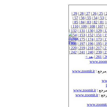
|
29
|
28
|
27
|
26
|
25
|
|
57
|
56
|
55
|
54
|
53
|
|
85
|
84
|
83
|
82
|
81
|
|
110
|
109
|
108
|
107
|
|
132
|
131
|
130
|
129
|
1
|
154
|
153
|
152
|
151
|
1
|
176
|
175
|
174
|
173
|
1
|
198
|
197
|
196
|
195
|
1
|
220
|
219
|
218
|
217
|
2
|
242
|
241
|
240
|
239
|
2
2
|
261
|
بعد >
www.zoomi
مرجع :
www.zoomit.ir
www
رجع :
www.zoomit.ir
جع :
www.zoomit.ir
www.zoomit.