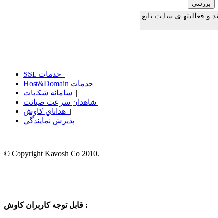
و فعالیتهای سایت تابع
|
SSL خدمات
|
Host&Domain خدمات
|
سامانه شكايات
|
شاهدان سرعت صبانت
|
هداياي كاوش
پذيرش نمايندگي
© Copyright Kavosh Co 2010.
قابل توجه کاربران کاوش :