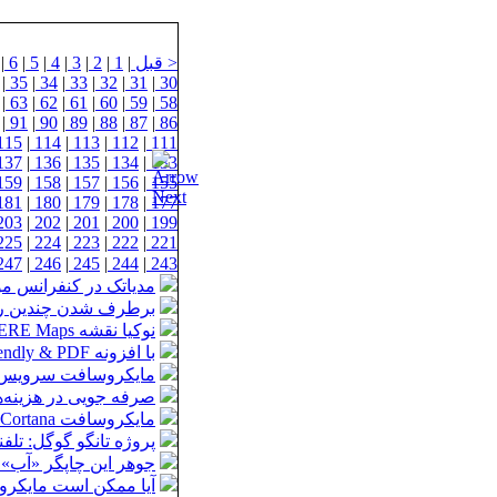
< قبل
|
1
|
2
|
3
|
4
|
5
|
6
|
|
35
|
34
|
33
|
32
|
31
|
30
|
63
|
62
|
61
|
60
|
59
|
58
|
91
|
90
|
89
|
88
|
87
|
86
115
|
114
|
113
|
112
|
111
137
|
136
|
135
|
134
|
133
159
|
158
|
157
|
156
|
155
181
|
180
|
179
|
178
|
177
203
|
202
|
201
|
200
|
199
225
|
224
|
223
|
222
|
221
247
|
246
|
245
|
244
|
243
مدیاتک در کنفرانس موبا
برطرف شدن چندین ر
نوکیا نقشه HERE Maps را برای کلیه دستگاه‌های ویندوز 8/RT بصورت رایگان عرضه می‌کند
با افزونه Print Friendly & PDF کروم بیشتر آشنا شوید
مایکروسافت سرویس Office Web Apps را به Office Online تغییر نام 
صرفه‏ جویی در هزینه‏‌
مایکروسافت Cortana را به عنوان دستیار صوتی جدیدی برای ویندوز فون 8.1 عرضه می‌کند
پروژه تانگو گوگل: ت
جوهر این چاپگر «آب
آیا ممکن است مایکروسا