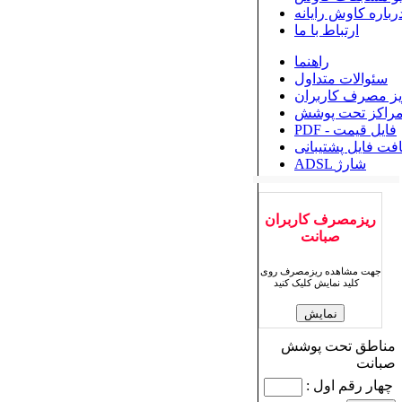
رباره کاوش رایانه
ارتباط با ما
راهنما
سئوالات متداول
یز مصرف کاربران
راکز تحت پوشش
PDF - فایل قیمت
افت فایل پشتیبانی
ADSL شارژ
ریزمصرف کاربران
صبانت
جهت مشاهده ریزمصرف روی
کلید نمایش کلیک کنید
مناطق تحت پوشش
صبانت
چهار رقم اول :