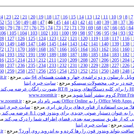
24
|
23
|
22
|
21
|
20
|
19
|
18
|
17
|
16
|
15
|
14
|
13
|
12
|
11
|
10
|
9
|
8
|
7
52
|
51
|
50
|
49
|
48
|
47
|
46
|
45
|
44
|
43
|
42
|
41
|
40
|
39
|
38
|
37
|
36
80
|
79
|
78
|
77
|
76
|
75
|
74
|
73
|
72
|
71
|
70
|
69
|
68
|
67
|
66
|
65
|
64
106
|
105
|
104
|
103
|
102
|
101
|
100
|
99
|
98
|
97
|
96
|
95
|
94
|
93
|
92
28
|
127
|
126
|
125
|
124
|
123
|
122
|
121
|
120
|
119
|
118
|
117
|
116
|
50
|
149
|
148
|
147
|
146
|
145
|
144
|
143
|
142
|
141
|
140
|
139
|
138
|
72
|
171
|
170
|
169
|
168
|
167
|
166
|
165
|
164
|
163
|
162
|
161
|
160
|
94
|
193
|
192
|
191
|
190
|
189
|
188
|
187
|
186
|
185
|
184
|
183
|
182
|
16
|
215
|
214
|
213
|
212
|
211
|
210
|
209
|
208
|
207
|
206
|
205
|
204
|
38
|
237
|
236
|
235
|
234
|
233
|
232
|
231
|
230
|
229
|
228
|
227
|
226
|
60
|
259
|
258
|
257
|
256
|
255
|
254
|
253
|
252
|
251
|
250
|
249
|
248
|
یل بارسلون و دو تراشه‌ی چهار و هشت هسته‌ای 64 بیتی
مرجع :
t.ir
خنه در برخی محصولات سیسكو
مرجع :
سایت خبری ایتنا
مرجع :
www.zoomit.ir
داد
مرجع :
.zoomit.ir
ها؛ مزیت استفاده از فناوری‌های پردازش ابری
مرجع :
سایت خبری ایتنا
م
لفنی که از طریق سنسورسه بعدی، فضای اطراف شما را درک می‌کند
مر
» است
مرجع :
سایت خبری ایتنا
فت بتواند ویندوز فون را رها کرده و به اندروید روی آورد؟
مرجع :
ir