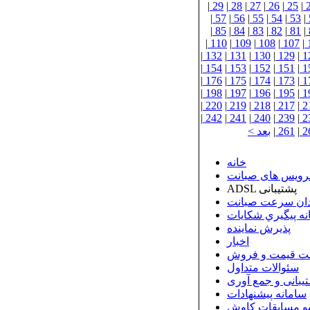
|
29
|
28
|
27
|
26
|
25
|
|
57
|
56
|
55
|
54
|
53
|
|
85
|
84
|
83
|
82
|
81
|
|
110
|
109
|
108
|
107
|
|
132
|
131
|
130
|
129
|
1
|
154
|
153
|
152
|
151
|
1
|
176
|
175
|
174
|
173
|
1
|
198
|
197
|
196
|
195
|
1
|
220
|
219
|
218
|
217
|
2
|
242
|
241
|
240
|
239
|
2
2
|
261
|
بعد >
خانه
رویس های صبانت
ADSL پشتیبانی
ان سرعت صبانت
نه پيگيري شكايات
پذيرش نماينده
اخبار
ت قیمت و فروش
سئوالات متداول
بانی و جمع آوری
سامانه پیشنهادات
و مسابقات کاوش