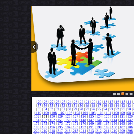
1
2
3
4
5
|
29
|
28
|
27
|
26
|
25
|
24
|
23
|
22
|
21
|
20
|
19
|
18
|
17
|
16
|
15
|
14
|
|
57
|
56
|
55
|
54
|
53
|
52
|
51
|
50
|
49
|
48
|
47
|
46
|
45
|
44
|
43
|
42
|
|
85
|
84
|
83
|
82
|
81
|
80
|
79
|
78
|
77
|
76
|
75
|
74
|
73
|
72
|
71
|
70
|
|
110
|
109
|
108
|
107
|
106
|
105
|
104
|
103
|
102
|
101
|
100
|
99
|
98
|
|
132
|
131
|
130
|
129
|
128
|
127
|
126
|
125
|
124
|
123
|
122
|
121
|
120
|
154
|
153
|
152
|
151
|
150
|
149
|
148
|
147
|
146
|
145
|
144
|
143
|
142
|
176
|
175
|
174
|
173
|
172
|
171
|
170
|
169
|
168
|
167
|
166
|
165
|
164
|
198
|
197
|
196
|
195
|
194
|
193
|
192
|
191
|
190
|
189
|
188
|
187
|
186
|
220
|
219
|
218
|
217
|
216
|
215
|
214
|
213
|
212
|
211
|
210
|
209
|
208