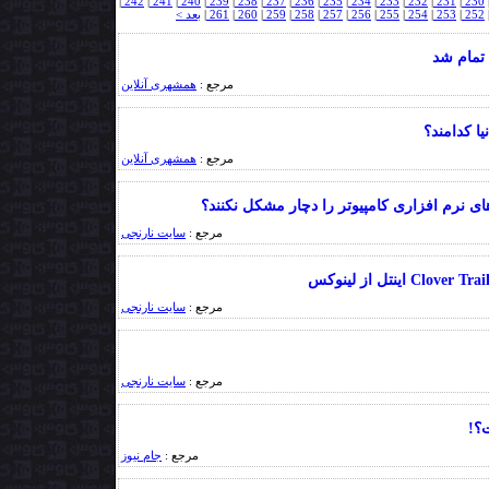
|
242
|
241
|
240
|
239
|
238
|
237
|
236
|
235
|
234
|
233
|
232
|
231
|
230
252
|
253
|
254
|
255
|
256
|
257
|
258
|
259
|
260
|
261
|
بعد >
 تمام شد
مرجع :
همشهری آنلاین
ا کدامند؟
مرجع :
همشهری آنلاین
ی نرم افزاری کامپیوتر را دچار مشکل نکنند؟
مرجع :
سایت نارنجی
مرجع :
سایت نارنجی
مرجع :
سایت نارنجی
؟!
مرجع :
جام نیوز