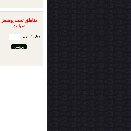
مناطق تحت پوشش
صبانت
چهار رقم اول :