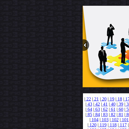
|
22
|
21
|
20
|
19
|
18
|
1
|
43
|
42
|
41
|
40
|
39
|
3
|
64
|
63
|
62
|
61
|
60
|
5
|
85
|
84
|
83
|
82
|
81
|
8
|
104
|
103
|
102
|
101
|
120
|
119
|
118
|
117
|