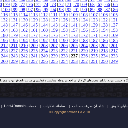
0
|
79
|
78
|
77
|
76
|
75
|
74
|
73
|
72
|
71
|
70
|
69
|
68
|
67
|
66
|
65
|
100
|
99
|
98
|
97
|
96
|
95
|
94
|
93
|
92
|
91
|
90
|
89
|
88
|
87
|
86
116
|
115
|
114
|
113
|
112
|
111
|
110
|
109
|
108
|
107
|
106
|
105
132
|
131
|
130
|
129
|
128
|
127
|
126
|
125
|
124
|
123
|
122
|
121
148
|
147
|
146
|
145
|
144
|
143
|
142
|
141
|
140
|
139
|
138
|
137
164
|
163
|
162
|
161
|
160
|
159
|
158
|
157
|
156
|
155
|
154
|
153
180
|
179
|
178
|
177
|
176
|
175
|
174
|
173
|
172
|
171
|
170
|
169
196
|
195
|
194
|
193
|
192
|
191
|
190
|
189
|
188
|
187
|
186
|
185
212
|
211
|
210
|
209
|
208
|
207
|
206
|
205
|
204
|
203
|
202
|
201
228
|
227
|
226
|
225
|
224
|
223
|
222
|
221
|
220
|
219
|
218
|
217
244
|
243
|
242
|
241
|
240
|
239
|
238
|
237
|
236
|
235
|
234
|
233
260
|
259
|
258
|
257
|
256
|
255
|
254
|
253
|
252
|
251
|
250
|
249
گاه،حسب مورد دارای مجوزهای لازم از مراجع مربوطه میباشند و فعالیتهای سایت تابع قوانین و مق
شاهدان سرعت صبانت
سامانه شكايات
Host&Domain خدمات
|
|
|
|
© Copyright Kavosh Co 2010.