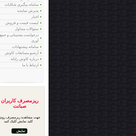
سامانه پيگيري شكايات
پذيرش نماينده
اخبار
لیست قیمت و فروش
سئوالات متداول
درخواست پشتیبانی و جمع
آوری
سامانه پیشنهادات
آرشیو مسابقات کاوش
درباره کاوش رایانه
ارتباط با ما
ریزمصرف کاربران
صبانت
جهت مشاهده ریزمصرف روی
کلید نمایش کلیک کنید