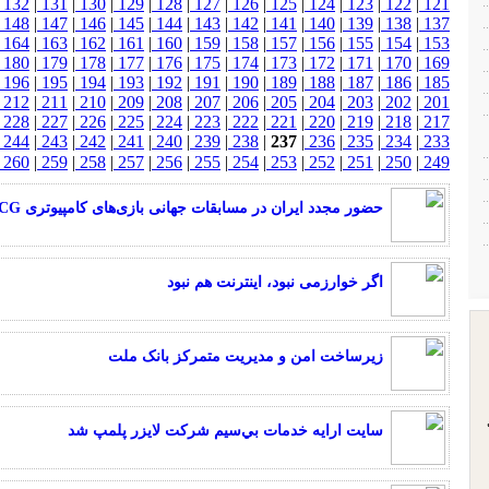
132
|
131
|
130
|
129
|
128
|
127
|
126
|
125
|
124
|
123
|
122
|
121
148
|
147
|
146
|
145
|
144
|
143
|
142
|
141
|
140
|
139
|
138
|
137
164
|
163
|
162
|
161
|
160
|
159
|
158
|
157
|
156
|
155
|
154
|
153
180
|
179
|
178
|
177
|
176
|
175
|
174
|
173
|
172
|
171
|
170
|
169
196
|
195
|
194
|
193
|
192
|
191
|
190
|
189
|
188
|
187
|
186
|
185
212
|
211
|
210
|
209
|
208
|
207
|
206
|
205
|
204
|
203
|
202
|
201
228
|
227
|
226
|
225
|
224
|
223
|
222
|
221
|
220
|
219
|
218
|
217
244
|
243
|
242
|
241
|
240
|
239
|
238
|
237
|
236
|
235
|
234
|
233
260
|
259
|
258
|
257
|
256
|
255
|
254
|
253
|
252
|
251
|
250
|
249
حضور مجدد ایران در مسابقات جهانی بازی‌های کامپیوتری WCG
اگر خوارزمی نبود، اینترنت هم نبود
زیرساخت امن و مدیریت متمرکز بانک ملت
سايت ارايه خدمات بي‌سيم شركت لايزر پلمپ شد