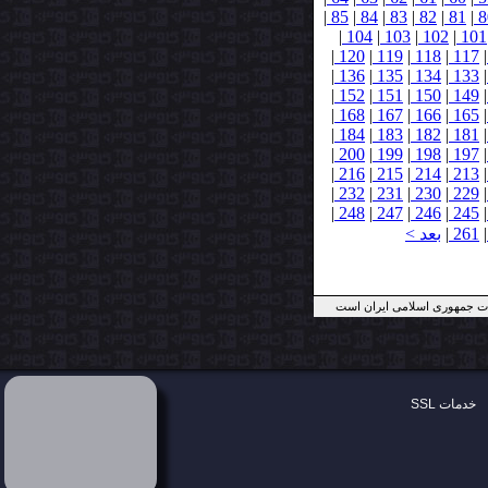
|
85
|
84
|
83
|
82
|
81
|
8
|
104
|
103
|
102
|
101
|
120
|
119
|
118
|
117
|
|
136
|
135
|
134
|
133
|
|
152
|
151
|
150
|
149
|
|
168
|
167
|
166
|
165
|
|
184
|
183
|
182
|
181
|
|
200
|
199
|
198
|
197
|
|
216
|
215
|
214
|
213
|
|
232
|
231
|
230
|
229
|
|
248
|
247
|
246
|
245
|
|
261
|
بعد >
ررات جمهوری اسلامی ایران است
SSL خدمات