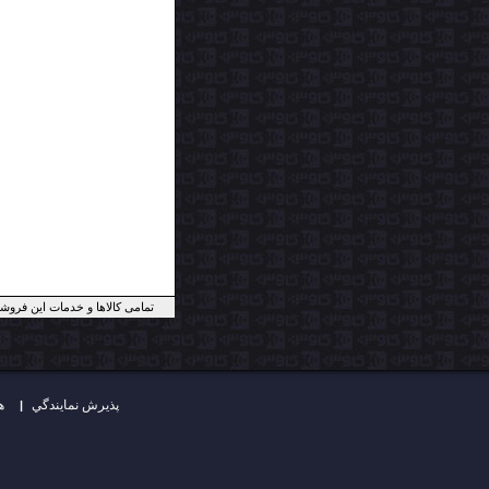
تمامی کالاها و خدمات این فروش
پذيرش نمايندگي
هداياي كاوش
|