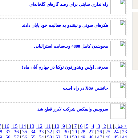
راه‌اندازی سایتی برای رصد گازهای گلخانه‌ای
هکرهای سونی و نینتندو به فعالیت خود پایان دادند
محوشدن کامل 4800 وب‌سایت استرالیایی
معرفی اولین ویندوزفون نوکیا در چهارم آبان ماه!
جانشین X۵۸ در راه است
سرويس وايمكس شركت لايزر قطع شد
< قبل
|
1
|
2
|
3
|
4
|
5
|
6
|
7
|
8
|
9
|
10
|
11
|
12
|
13
|
14
|
15
|
16
|
7
8
|
37
|
36
|
35
|
34
|
33
|
32
|
31
|
30
|
29
|
28
|
27
|
26
|
25
|
24
|
23
9
|
58
|
57
|
56
|
55
|
54
|
53
|
52
|
51
|
50
|
49
|
48
|
47
|
46
|
45
|
44