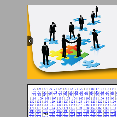
1
2
3
4
5
|
29
|
28
|
27
|
26
|
25
|
24
|
23
|
22
|
21
|
20
|
19
|
18
|
17
|
16
|
15
|
14
|
|
57
|
56
|
55
|
54
|
53
|
52
|
51
|
50
|
49
|
48
|
47
|
46
|
45
|
44
|
43
|
42
|
|
85
|
84
|
83
|
82
|
81
|
80
|
79
|
78
|
77
|
76
|
75
|
74
|
73
|
72
|
71
|
70
|
|
110
|
109
|
108
|
107
|
106
|
105
|
104
|
103
|
102
|
101
|
100
|
99
|
98
|
|
132
|
131
|
130
|
129
|
128
|
127
|
126
|
125
|
124
|
123
|
122
|
121
|
120
|
154
|
153
|
152
|
151
|
150
|
149
|
148
|
147
|
146
|
145
|
144
|
143
|
142
|
176
|
175
|
174
|
173
|
172
|
171
|
170
|
169
|
168
|
167
|
166
|
165
|
164
|
198
|
197
|
196
|
195
|
194
|
193
|
192
|
191
|
190
|
189
|
188
|
187
|
186
|
220
|
219
|
218
|
217
|
216
|
215
|
214
|
213
|
212
|
211
|
210
|
209
|
208