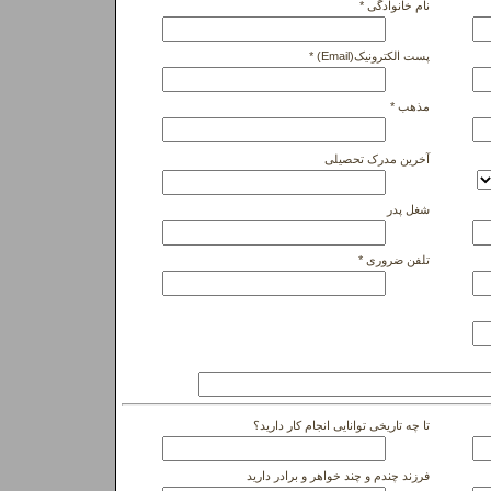
نام خانوادگی *
پست الکترونیک(Email) *
مذهب *
آخرین مدرک تحصیلی
شغل پدر
تلفن ضروری *
تا چه تاریخی توانایی انجام کار دارید؟
فرزند چندم و چند خواهر و برادر دارید