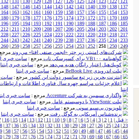
132
|
131
|
130
|
129
|
128
|
127
|
126
|
125
|
124
|
123
|
122
|
121
148
|
147
|
146
|
145
|
144
|
143
|
142
|
141
|
140
|
139
|
138
|
137
164
|
163
|
162
|
161
|
160
|
159
|
158
|
157
|
156
|
155
|
154
|
153
180
|
179
|
178
|
177
|
176
|
175
|
174
|
173
|
172
|
171
|
170
|
169
196
|
195
|
194
|
193
|
192
|
191
|
190
|
189
|
188
|
187
|
186
|
185
212
|
211
|
210
|
209
|
208
|
207
|
206
|
205
|
204
|
203
|
202
|
201
228
|
227
|
226
|
225
|
224
|
223
|
222
|
221
|
220
|
219
|
218
|
217
244
|
243
|
242
|
241
|
240
|
239
|
238
|
237
|
236
|
235
|
234
|
233
260
|
259
|
258
|
257
|
256
|
255
|
254
|
253
|
252
|
251
|
250
|
249
شرکت‌های امنیتی زیر چتر «انجمن صنفی افتا» مي‌روند
مرجع 
گواهینامه VB۱۰۰ برای کسپرسکی ناب
مرجع :
سایت خبری ایت
كوييك‌هيل اعتبار رايگان هديه مي‌دهد
مرجع :
سایت خبری ایتنا
تبلت اندرویدی BeBook Live
مرجع :
سایت خبری ایتنا
اینترنت بحرین زیر تیغ سانسور دولت این کشور
مرجع :
سایت خ
اعلام جزئیات مراسم چهره سال فناوری اطلاعات و ارتباطات
ایتنا
واگذاری سیمبین به شرکت Accenture
مرجع :
سایت خبری ایتن
تبلت ViewSonic با دوسیستم عامل
مرجع :
سایت خبری ایتنا
تلویزیون بی‌سیم سونی
مرجع :
سایت خبری ایتنا
پرنده‌شناس آمریکایی به گوگل رفت
مرجع :
سایت خبری ایتنا
< قبل
|
1
|
2
|
3
|
4
|
5
|
6
|
7
|
8
|
9
|
10
|
11
|
12
|
13
|
14
|
15
|
16
|
7
8
|
37
|
36
|
35
|
34
|
33
|
32
|
31
|
30
|
29
|
28
|
27
|
26
|
25
|
24
|
23
9
|
58
|
57
|
56
|
55
|
54
|
53
|
52
|
51
|
50
|
49
|
48
|
47
|
46
|
45
|
44
0
|
79
|
78
|
77
|
76
|
75
|
74
|
73
|
72
|
71
|
70
|
69
|
68
|
67
|
66
|
65