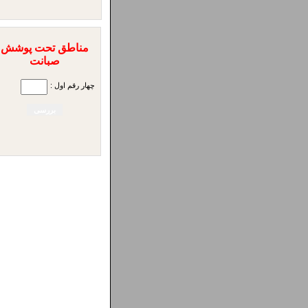
مناطق تحت پوشش
صبانت
چهار رقم اول :