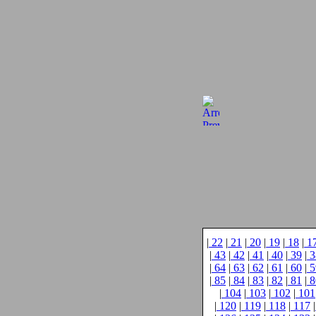
|
22
|
21
|
20
|
19
|
18
|
1
|
43
|
42
|
41
|
40
|
39
|
3
|
64
|
63
|
62
|
61
|
60
|
5
|
85
|
84
|
83
|
82
|
81
|
8
|
104
|
103
|
102
|
101
|
120
|
119
|
118
|
117
|