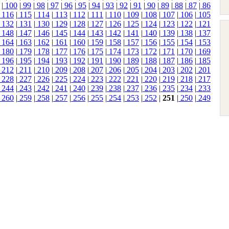
|
100
|
99
|
98
|
97
|
96
|
95
|
94
|
93
|
92
|
91
|
90
|
89
|
88
|
87
|
86
116
|
115
|
114
|
113
|
112
|
111
|
110
|
109
|
108
|
107
|
106
|
105
132
|
131
|
130
|
129
|
128
|
127
|
126
|
125
|
124
|
123
|
122
|
121
148
|
147
|
146
|
145
|
144
|
143
|
142
|
141
|
140
|
139
|
138
|
137
164
|
163
|
162
|
161
|
160
|
159
|
158
|
157
|
156
|
155
|
154
|
153
180
|
179
|
178
|
177
|
176
|
175
|
174
|
173
|
172
|
171
|
170
|
169
196
|
195
|
194
|
193
|
192
|
191
|
190
|
189
|
188
|
187
|
186
|
185
212
|
211
|
210
|
209
|
208
|
207
|
206
|
205
|
204
|
203
|
202
|
201
228
|
227
|
226
|
225
|
224
|
223
|
222
|
221
|
220
|
219
|
218
|
217
244
|
243
|
242
|
241
|
240
|
239
|
238
|
237
|
236
|
235
|
234
|
233
260
|
259
|
258
|
257
|
256
|
255
|
254
|
253
|
252
|
251
|
250
|
249