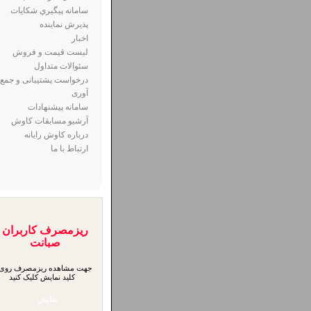
سامانه پيگيري شكايات
پذيرش نماينده
اخبار
لیست قیمت و فروش
سئوالات متداول
درخواست پشتیبانی و جمع
آوری
سامانه پیشنهادات
آرشیو مسابقات کاوش
درباره کاوش رایانه
ارتباط با ما
ریزمصرف کاربران
صبانت
جهت مشاهده ریزمصرف روی
کلید نمایش کلیک کنید