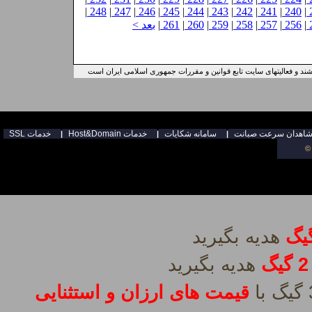
|
248
|
247
|
246
|
245
|
244
|
243
|
242
|
241
|
240
|
|
256
|
257
|
258
|
259
|
260
|
261
|
بعد >
ند و فعالیتهای سایت تابع قوانین و مقررات جمهوری اسلامی ایران است
سامانه شكايات
Host&Domain خدمات
SSL خدمات
|
|
|
©
2 گیگ
قیمت های ارزان و استثنایی