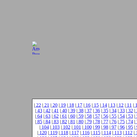
|
22
|
21
|
20
|
19
|
18
|
17
|
16
|
15
|
14
|
13
|
12
|
11
|
|
43
|
42
|
41
|
40
|
39
|
38
|
37
|
36
|
35
|
34
|
33
|
32
|
|
64
|
63
|
62
|
61
|
60
|
59
|
58
|
57
|
56
|
55
|
54
|
53
|
|
85
|
84
|
83
|
82
|
81
|
80
|
79
|
78
|
77
|
76
|
75
|
74
|
|
104
|
103
|
102
|
101
|
100
|
99
|
98
|
97
|
96
|
95
|
|
120
|
119
|
118
|
117
|
116
|
115
|
114
|
113
|
112
|