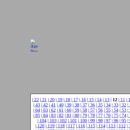
|
22
|
21
|
20
|
19
|
18
|
17
|
16
|
15
|
14
|
13
|
12
|
11
|
|
43
|
42
|
41
|
40
|
39
|
38
|
37
|
36
|
35
|
34
|
33
|
32
|
|
64
|
63
|
62
|
61
|
60
|
59
|
58
|
57
|
56
|
55
|
54
|
53
|
|
85
|
84
|
83
|
82
|
81
|
80
|
79
|
78
|
77
|
76
|
75
|
74
|
|
104
|
103
|
102
|
101
|
100
|
99
|
98
|
97
|
96
|
95
|
|
120
|
119
|
118
|
117
|
116
|
115
|
114
|
113
|
112
|