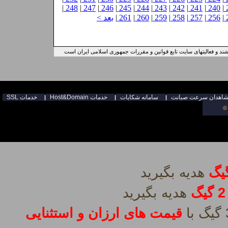
|
248
|
247
|
246
|
245
|
244
|
243
|
242
|
241
|
240
|
|
256
|
257
|
258
|
259
|
260
|
261
|
بعد >
ند و فعالیتهای سایت تابع قوانین و مقررات جمهوری اسلامی ایران است
سامانه شكايات
Host&Domain خدمات
SSL خدمات
|
|
|
©
2 گیگ
قیمت های ارزان و استثنایی