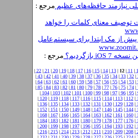
لی نیازمند حافظه‌های عظیم
مرجع :
یت توصیف معنای کلمات را خواهد
www
رویس iCloud Drive پیش از مک ابتدا برای سیستم‌عامل
www.zoomit.
مرجع :
|
22
|
21
|
20
|
19
|
18
|
17
|
16
|
15
|
14
|
13
|
12
|
11
|
|
43
|
42
|
41
|
40
|
39
|
38
|
37
|
36
|
35
|
34
|
33
|
32
|
|
64
|
63
|
62
|
61
|
60
|
59
|
58
|
57
|
56
|
55
|
54
|
53
|
|
85
|
84
|
83
|
82
|
81
|
80
|
79
|
78
|
77
|
76
|
75
|
74
|
|
104
|
103
|
102
|
101
|
100
|
99
|
98
|
97
|
96
|
95
|
|
120
|
119
|
118
|
117
|
116
|
115
|
114
|
113
|
112
|
|
136
|
135
|
134
|
133
|
132
|
131
|
130
|
129
|
128
|
|
152
|
151
|
150
|
149
|
148
|
147
|
146
|
145
|
144
|
|
168
|
167
|
166
|
165
|
164
|
163
|
162
|
161
|
160
|
|
184
|
183
|
182
|
181
|
180
|
179
|
178
|
177
|
176
|
|
200
|
199
|
198
|
197
|
196
|
195
|
194
|
193
|
192
|
|
216
|
215
|
214
|
213
|
212
|
211
|
210
|
209
|
208
|
|
232
|
231
|
230
|
229
|
228
|
227
|
226
|
225
|
224
|