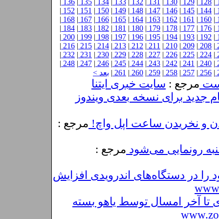
|
136
|
135
|
134
|
133
|
132
|
131
|
130
|
129
|
128
|
|
152
|
151
|
150
|
149
|
148
|
147
|
146
|
145
|
144
|
|
168
|
167
|
166
|
165
|
164
|
163
|
162
|
161
|
160
|
|
184
|
183
|
182
|
181
|
180
|
179
|
178
|
177
|
176
|
|
200
|
199
|
198
|
197
|
196
|
195
|
194
|
193
|
192
|
|
216
|
215
|
214
|
213
|
212
|
211
|
210
|
209
|
208
|
|
232
|
231
|
230
|
229
|
228
|
227
|
226
|
225
|
224
|
|
248
|
247
|
246
|
245
|
244
|
243
|
242
|
241
|
240
|
|
256
|
257
|
258
|
259
|
260
|
261
|
بعد >
است
مرجع :
سایت خبری ایتنا
ام جدید برای نسخه بعدی ویندوز
مرجع :
مرجع :
 را در دستگاه‌های اندرویدی افزایش
www.
 تا آخر امسال توسط یاهو بسته
www.zoo