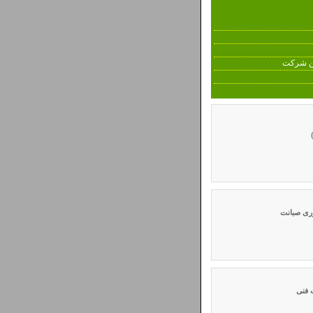
ین شرکت
وری صبانت
 فنی