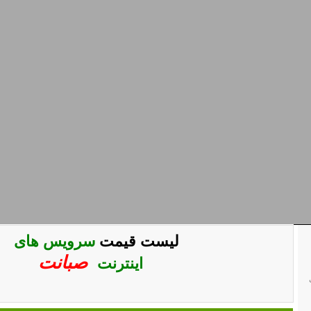
1
2
3
4
5
6
7
8
لیست قیمت
سرویس های
صبانت
اینترنت