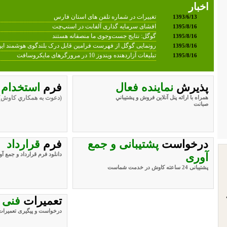
اخبار
تغییرات در شماره تلفن های استان فارس
1393/6/13
افشای سرمایه گذاری آلفابت در اسنپ‌چت
1395/8/16
گوگل: نتایج جست‌وجوی ما منصفانه هستند
1395/8/16
رونمایی گوگل از فهرست فرامین قابل درک بلندگوی هوشمند ا
1395/8/16
تبلیغات آزاردهنده ویندوز 10 در مرورگرهای مایکروسافت
1395/8/16
پذيرش
نماينده فعال
فرم
استخدام
همراه با ارائه پنل آنلاين فروش و پشتيباني
(دعوت به همكاري كاوش)
صبانت
درخواست
پشتیبانی و جمع
فرم
قرارداد
آوری
دانلود فرم قرارداد و جمع آ
پشتیبانی 24 ساعته کاوش در خدمت شماست
تعمیرات
فنی
درخواست و پیگیری تعمیرات