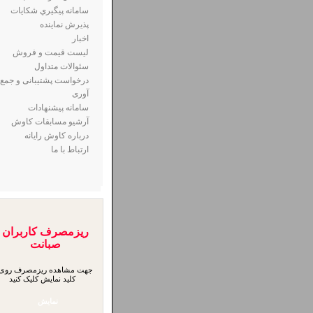
سامانه پيگيري شكايات
پذيرش نماينده
اخبار
لیست قیمت و فروش
سئوالات متداول
درخواست پشتیبانی و جمع
آوری
سامانه پیشنهادات
آرشیو مسابقات کاوش
درباره کاوش رایانه
ارتباط با ما
ریزمصرف کاربران
صبانت
جهت مشاهده ریزمصرف روی
کلید نمایش کلیک کنید