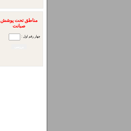
مناطق تحت پوشش
صبانت
چهار رقم اول :